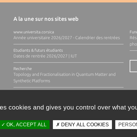
A la une sur nos sites web
www.universita.corsica
Fund
Année universitaire 2026/2027 - Calendrier des rentrées
Rés
pho
Etudiants & futurs étudiants
Dates de rentrée 2026/2027 | IUT
Recherche
Topology and Fractionalisation in Quantum Matter and
Synthetic Platforms
ses cookies and gives you control over what you
OK, ACCEPT ALL
DENY ALL COOKIES
PERSO
Contacts
Plan d'accès
Espace 