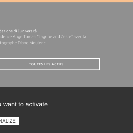
azione di l'Università
idence Ange Tomasi "Lagune and Zeste" avec la
tographe Diane Moulenc
TOUTES LES ACTUS
 want to activate
NALIZE
presse
Photothèque
Recrutement
Marchés publics