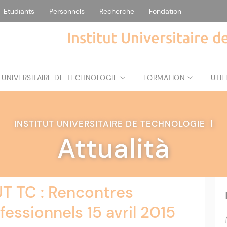
Etudiants
Personnels
Recherche
Fondation
Institut Universitaire 
 UNIVERSITAIRE DE TECHNOLOGIE
FORMATION
UTIL
INSTITUT UNIVERSITAIRE DE TECHNOLOGIE
|
Attualità
UT TC : Rencontres
fessionnels 15 avril 2015