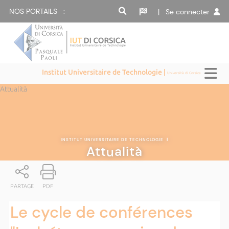
NOS PORTAILS :
| Se connecter
Institut Universitaire de Technologie |
Università di Corsica
Attualità
INSTITUT UNIVERSITAIRE DE TECHNOLOGIE
|
Attualità
PARTAGE
PDF
Le cycle de conférences