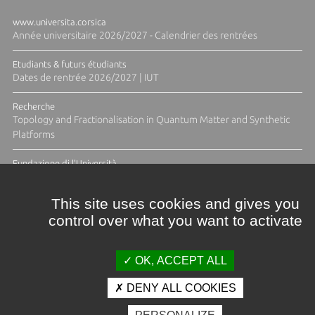
www.universita.corsica
Année universitaire 2026/2027 - Calendrier des rentrées
Etudiants & futurs étudiants
Dates de rentrée 2026/2027 | IUT
Recherche
Topology and Fractionalisation in Quantum Matter and Synthetic
Platforms
Fundazione di l'Università
Résidence Ange Tomasi "Lagune and Zeste" avec la photographe
Diane Moulenc
This site uses cookies and gives you
control over what you want to activate
TOUTES LES ACTUS
OK, ACCEPT ALL
DENY ALL COOKIES
Crédits et mentions légales