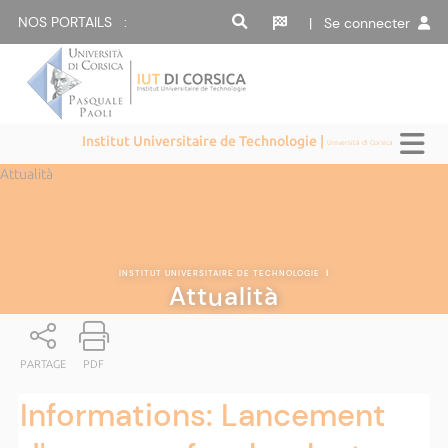
NOS PORTAILS :
| Se connecter
Institut Universitaire de Technologie |
Università di Corsica
Attualità
INSTITUT UNIVERSITAIRE DE TECHNOLOGIE
|
Attualità
PARTAGE
PDF
Informations: Lancement