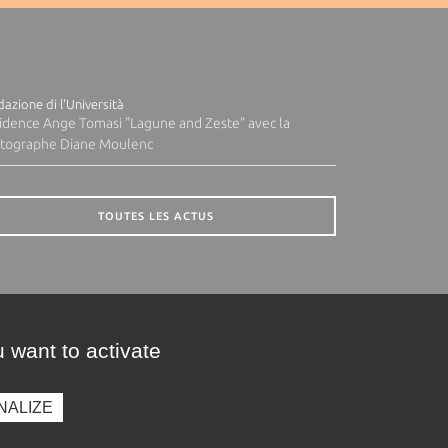
azione di l'Università
idence Ange Tomasi "Lagune and Zeste" avec la
tographe Diane Moulenc
TOUTES LES ACTUS
 want to activate
NALIZE
presse
Photothèque
Recrutement
Marchés publics