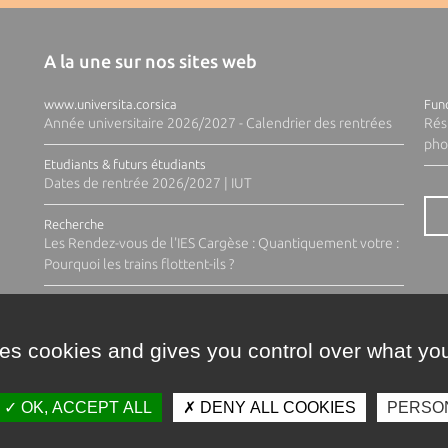
A la une sur nos sites web
www.universita.corsica
Fund
Année universitaire 2026/2027 - Calendrier des rentrées
Rés
pho
Etudiants & futurs étudiants
Dates de rentrée 2026/2027 | IUT
Recherche
Les Rendez-vous de l'IES Cargèse : Quantiquement votre :
Pourquoi les trains flottent-ils ?
ses cookies and gives you control over what you
OK, ACCEPT ALL
DENY ALL COOKIES
PERSO
Contacts
Plan d'accès
Espace 