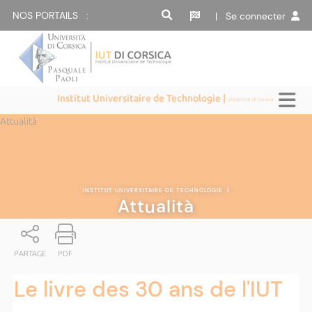
NOS PORTAILS :
| Se connecter
Institut Universitaire de Technologie |
Università di Corsica
Attualità
INSTITUT UNIVERSITAIRE DE TECHNOLOGIE
|
Attualità
PARTAGE
PDF
Le livre des 30 ans de l'IUT