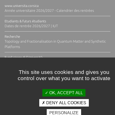
www.universita.corsica
Année universitaire 2026/2027 - Calendrier des rentrées
Etudiants & futurs étudiants
Dates de rentrée 2026/2027 | IUT
Recherche
Topology and Fractionalisation in Quantum Matter and Synthetic
Platforms
Fundazione di l'Università
Résidence Ange Tomasi "Lagune and Zeste" avec la photographe
Diane Moulenc
This site uses cookies and gives you
control over what you want to activate
TOUTES LES ACTUS
OK, ACCEPT ALL
DENY ALL COOKIES
Crédits et mentions légales
PERSONALIZE
Contacts
Plan d'accès
Espace presse
Photothèque