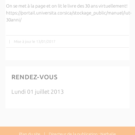
On se met à la page et on lit le livre des 30 ans virtuellement!
https://portail.universita.corsica/stockage_public/manuel/iut-
30anni/
|
Mise à jour le 13/01/2017
RENDEZ-VOUS
Lundi 01 juillet 2013
Plan du site
| Directeur de la publication : Nathalie