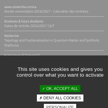
www.universita.corsica
Année universitaire 2026/2027 - Calendrier des rentrées
Etudiants & futurs étudiants
Dates de rentrée 2026/2027 | IUT
Recherche
Topology and Fractionalisation in Quantum Matter and Synthetic
Platforms
Fundazione di l'Università
Résidence Ange Tomasi "Lagune and Zeste" avec la photographe
Diane Moulenc
This site uses cookies and gives you
control over what you want to activate
TOUTES LES ACTUS
OK, ACCEPT ALL
DENY ALL COOKIES
Crédits et mentions légales
PERSONALIZE