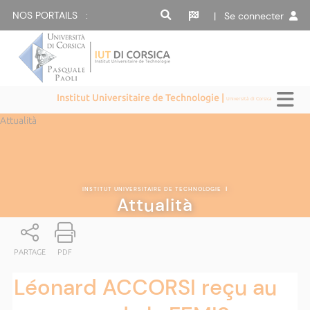
NOS PORTAILS :
| Se connecter
Institut Universitaire de Technologie |
Università di Corsica
Attualità
INSTITUT UNIVERSITAIRE DE TECHNOLOGIE
|
Attualità
PARTAGE
PDF
Léonard ACCORSI reçu au