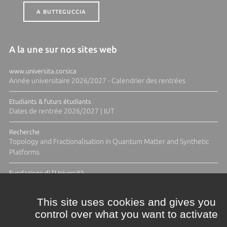
A BUTTEGUCCIA
A la une sur nos sites web
www.universita.corsica
Année universitaire 2026/2027 - Calendrier des rentrées
Etudiants & futurs étudiants
Dates de rentrée 2026/2027 | IUT
Recherche
Topology and Fractionalisation in Quantum Matter and Synthetic
Platforms
Fundazione di l'Università
Résidence Ange Tomasi "Lagune and Zeste" avec la photographe
Diane Moulenc
This site uses cookies and gives you
control over what you want to activate