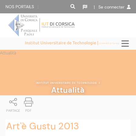
NOS PORTAILS :
| Se connecter
Institut Universitaire de Technologie |
Università di Corsica
Attualità
INSTITUT UNIVERSITAIRE DE TECHNOLOGIE
|
Attualità
PARTAGE
PDF
Art'è Gustu 2013