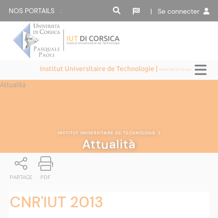
NOS PORTAILS :
| Se connecter
Institut Universitaire de Technologie |
Università di Corsica
Attualità
INSTITUT UNIVERSITAIRE DE TECHNOLOGIE
|
Attualità
PARTAGE
PDF
CNR'IUT 2013