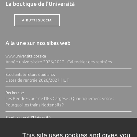
La boutique de l'Università
A BUTTEGUCCIA
A la une sur nos sites web
www.universita.corsica
Année universitaire 2026/2027 - Calendrier des rentrées
Etudiants & futurs étudiants
Dates de rentrée 2026/2027 | IUT
Recherche
Les Rendez-vous de l'IES Cargèse : Quantiquement votre :
Pourquoi les trains flottent-ils ?
Fundazione di l'Università
Résidence Ange Tomasi "Lagune and Zeste" avec la photographe
Diane Moulenc
This site uses cookies and gives you