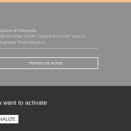
azione di l'Università
idence Ange Tomasi "Lagune and Zeste" avec la
tographe Diane Moulenc
TOUTES LES ACTUS
 want to activate
NALIZE
presse
Photothèque
Recrutement
Marchés publics