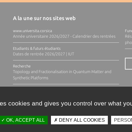
A la une sur nos sites web
www.universita.corsica
Fund
Année universitaire 2026/2027 - Calendrier des rentrées
Rés
pho
Etudiants & futurs étudiants
Dates de rentrée 2026/2027 | IUT
Recherche
Topology and Fractionalisation in Quantum Matter and
Synthetic Platforms
ses cookies and gives you control over what you
OK, ACCEPT ALL
DENY ALL COOKIES
PERSO
Contacts
Plan d'accès
Espace 