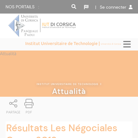
NOS PORTAILS :
| Se connecter
Institut Universitaire de Technologie |
Università di Corsica
Attualità
INSTITUT UNIVERSITAIRE DE TECHNOLOGIE
|
Attualità
PARTAGE
PDF
Résultats Les Négociales