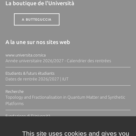
La boutique de l'Università
A BUTTEGUCCIA
A la une sur nos sites web
www.universita.corsica
Année universitaire 2026/2027 - Calendrier des rentrées
Etudiants & futurs étudiants
Dates de rentrée 2026/2027 | IUT
Recherche
Topology and Fractionalisation in Quantum Matter and Synthetic
Platforms
Fundazione di l'Università
Résidence Ange Tomasi "Lagune and Zeste" avec la photographe
Diane Moulenc
This site uses cookies and gives you