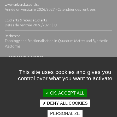
www.universita.corsica
Année universitaire 2026/2027 - Calendrier des rentrées
Etudiants & futurs étudiants
Dates de rentrée 2026/2027 | IUT
Recherche
Topology and Fractionalisation in Quantum Matter and Synthetic
Platforms
Fundazione di l'Università
Résidence Ange Tomasi "Lagune and Zeste" avec la photographe
Diane Moulenc
This site uses cookies and gives you
control over what you want to activate
TOUTES LES ACTUS
OK, ACCEPT ALL
DENY ALL COOKIES
Crédits et mentions légales
PERSONALIZE
Contacts
Plan d'accès
Espace presse
Photothèque