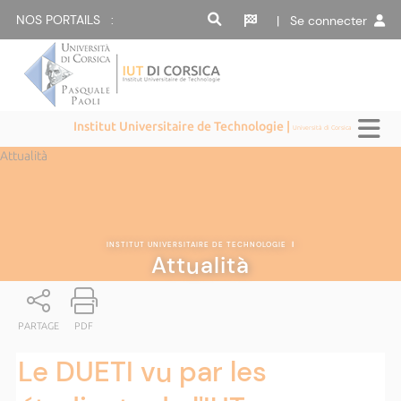
NOS PORTAILS :
| Se connecter
Institut Universitaire de Technologie |
Università di Corsica
Attualità
INSTITUT UNIVERSITAIRE DE TECHNOLOGIE
|
Attualità
PARTAGE
PDF
Le DUETI vu par les