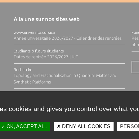
A la une sur nos sites web
www.universita.corsica
Fund
Année universitaire 2026/2027 - Calendrier des rentrées
Rés
pho
Etudiants & futurs étudiants
Dates de rentrée 2026/2027 | IUT
Recherche
Topology and Fractionalisation in Quantum Matter and
Synthetic Platforms
ses cookies and gives you control over what you
OK, ACCEPT ALL
DENY ALL COOKIES
PERSO
Contacts
Plan d'accès
Espace 