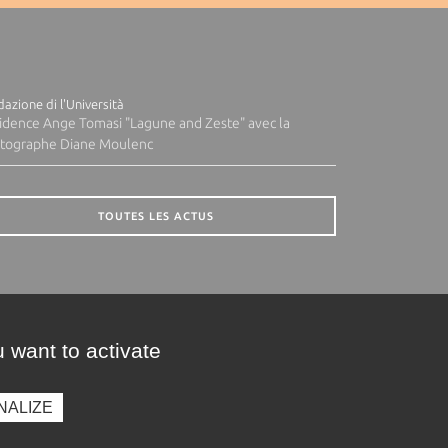
azione di l'Università
idence Ange Tomasi "Lagune and Zeste" avec la
tographe Diane Moulenc
TOUTES LES ACTUS
 want to activate
NALIZE
presse
Photothèque
Recrutement
Marchés publics