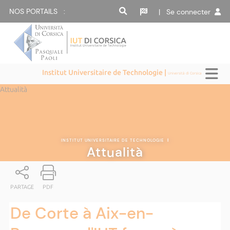
NOS PORTAILS :
| Se connecter
Institut Universitaire de Technologie |
Università di Corsica
Attualità
INSTITUT UNIVERSITAIRE DE TECHNOLOGIE
|
Attualità
PARTAGE
PDF
De Corte à Aix-en-