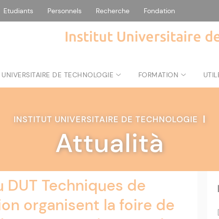
Etudiants
Personnels
Recherche
Fondation
Institut Universitaire 
 UNIVERSITAIRE DE TECHNOLOGIE
FORMATION
UTIL
INSTITUT UNIVERSITAIRE DE TECHNOLOGIE
|
Attualità
u DUT Techniques de
on organisent la foire de