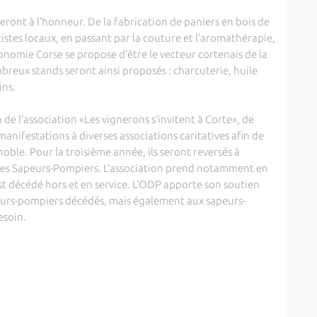
 seront à l’honneur. De la fabrication de paniers en bois de
tistes locaux, en passant par la couture et l’aromathérapie,
tronomie Corse se propose d’être le vecteur cortenais de la
reux stands seront ainsi proposés : charcuterie, huile
ins.
on de l’association «Les vignerons s’invitent à Corte», de
 manifestations à diverses associations caritatives afin de
oble. Pour la troisième année, ils seront reversés à
s des Sapeurs-Pompiers. L’association prend notamment en
st décédé hors et en service. L’ODP apporte son soutien
urs-pompiers décédés, mais également aux sapeurs-
esoin.