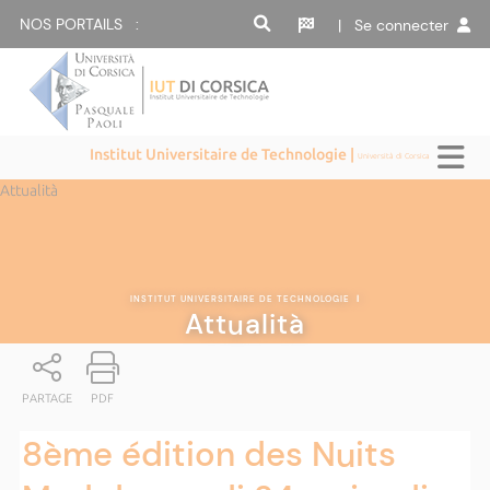
NOS PORTAILS :
| Se connecter
Institut Universitaire de Technologie |
Università di Corsica
Attualità
INSTITUT UNIVERSITAIRE DE TECHNOLOGIE
|
Attualità
PARTAGE
PDF
8ème édition des Nuits