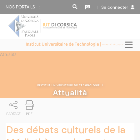
NOS PORTAILS :
| Se connecter
Institut Universitaire de Technologie |
Università di Corsica
Attualità
INSTITUT UNIVERSITAIRE DE TECHNOLOGIE
|
Attualità
PARTAGE
PDF
Des débats culturels de la