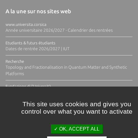
A la une sur nos sites web
www.universita.corsica
Année universitaire 2026/2027 - Calendrier des rentrées
Etudiants & futurs étudiants
Dates de rentrée 2026/2027 | IUT
Recherche
Topology and Fractionalisation in Quantum Matter and Synthetic
Platforms
Fundazione di l'Università
Résidence Ange Tomasi "Lagune and Zeste" avec la photographe
Diane Moulenc
This site uses cookies and gives you
control over what you want to activate
TOUTES LES ACTUS
OK, ACCEPT ALL