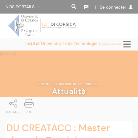
NOS PORTAILS :
| Se connecter
Institut Universitaire de Technologie |
Università di Corsica
Attualità
INSTITUT UNIVERSITAIRE DE TECHNOLOGIE
|
Attualità
PARTAGE
PDF
DU CREATACC : Master