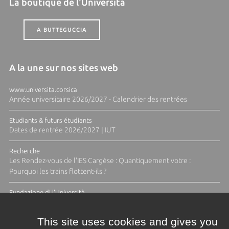
La boutique de l'Università
A BUTTEGUCCIA
A la une sur nos sites web
www.universita.corsica
Année universitaire 2026/2027 - Calendrier des rentrées
Etudiants & futurs étudiants
Dates de rentrée 2026/2027 | IUT
Recherche
Les Rendez-vous de l'IES Cargèse : Quantiquement votre :
Pourquoi les trains flottent-ils ?
Fundazione di l'Università
Résidence Ange Tomasi "Lagune and Zeste" avec la photographe
Diane Moulenc
This site uses cookies and gives you