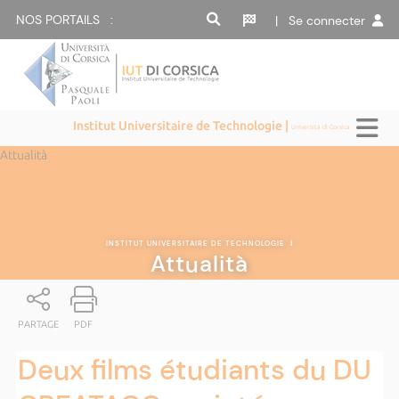
NOS PORTAILS :
| Se connecter
Institut Universitaire de Technologie |
Università di Corsica
Attualità
INSTITUT UNIVERSITAIRE DE TECHNOLOGIE
|
Attualità
PARTAGE
PDF
Deux films étudiants du DU