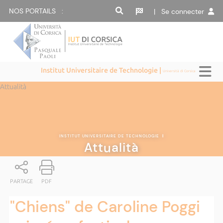
NOS PORTAILS :
| Se connecter
Institut Universitaire de Technologie |
Università di Corsica
Attualità
INSTITUT UNIVERSITAIRE DE TECHNOLOGIE
|
Attualità
PARTAGE
PDF
"Chiens" de Caroline Poggi