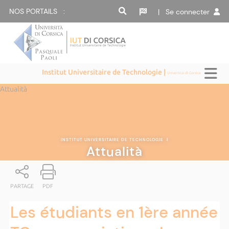
NOS PORTAILS :
| Se connecter
Institut Universitaire de Technologie |
Università di Corsica
Attualità
INSTITUT UNIVERSITAIRE DE TECHNOLOGIE
|
Attualità
PARTAGE
PDF
Les étudiants en 1ère année