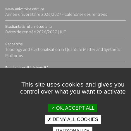
www.universita.corsica
Année universitaire 2026/2027 - Calendrier des rentrées
Etudiants & futurs étudiants
Dates de rentrée 2026/2027 | IUT
Recherche
Topology and Fractionalisation in Quantum Matter and Synthetic
Platforms
Fundazione di l'Università
Résidence Ange Tomasi "Lagune and Zeste" avec la photographe
Diane Moulenc
This site uses cookies and gives you
control over what you want to activate
TOUTES LES ACTUS
OK, ACCEPT ALL
DENY ALL COOKIES
Crédits et mentions légales
PERSONALIZE