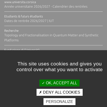
www.universita.corsica
Année universitaire 2026/2027 - Calendrier des rentrées
Etudiants & futurs étudiants
Dates de rentrée 2026/2027 | IUT
Recherche
Topology and Fractionalisation in Quantum Matter and Synthetic
Platforms
Fundazione di l'Università
Résidence Ange Tomasi "Lagune and Zeste" avec la photographe
Diane Moulenc
This site uses cookies and gives you
control over what you want to activate
TOUTES LES ACTUS
OK, ACCEPT ALL
DENY ALL COOKIES
Crédits et mentions légales
PERSONALIZE
Contacts
Plan d'accès
Espace presse
Photothèque