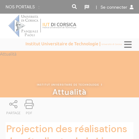
NOS PORTAILS :
| Se connecter
Institut Universitaire de Technologie |
Università di Corsica
Attualità
INSTITUT UNIVERSITAIRE DE TECHNOLOGIE
|
Attualità
PARTAGE
PDF
Projection des réalisations