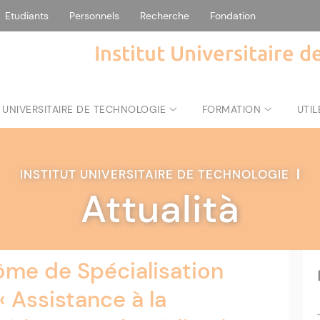
Etudiants
Personnels
Recherche
Fondation
Institut Universitaire 
 UNIVERSITAIRE DE TECHNOLOGIE
FORMATION
UTIL
INSTITUT UNIVERSITAIRE DE TECHNOLOGIE
|
Attualità
ôme de Spécialisation
« Assistance à la