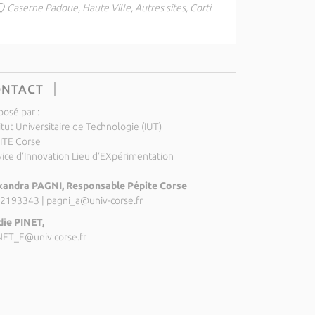
Caserne Padoue, Haute Ville, Autres sites, Corti
ONTACT
posé par :
itut Universitaire de Technologie (IUT)
ITE Corse
vice d’Innovation Lieu d’EXpérimentation
xandra PAGNI, Responsable Pépite Corse
2193343
|
pagni_a@univ-corse.fr
die PINET,
NET_E@univ corse.fr