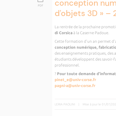
conception numér
PDF
d'objets 3D » –
La rentrée de la prochaine promoti
di Corsica
à la Caserne Padoue.
Cette formation d'un an permet d
conception numérique, fabricati
des enseignements pratiques, des at
étudiants développent des savoir-f
professionnel.
?
Pour toute demande d'informati
pinet_e@univ-corse.fr
pagni-a@univ-corse.fr
LERIA PAOLINI
|
Mise à jour le 01/07/20