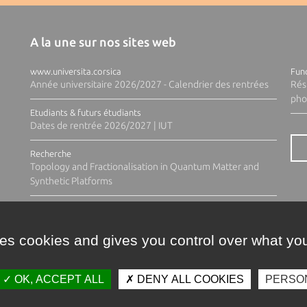
A la une sur nos sites web
www.universita.corsica
Fund
Année universitaire 2026/2027 - Calendrier des rentrées
Rés
pho
Etudiants & futurs étudiants
Dates de rentrée 2026/2027 | IUT
Recherche
Topology and Fractionalisation in Quantum Matter and
Synthetic Platforms
ses cookies and gives you control over what you
OK, ACCEPT ALL
DENY ALL COOKIES
PERSO
Contacts
Plan d'accès
Espace 