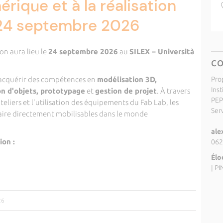
ique et à la réalisation
 24 septembre 2026
on aura lieu le
24 septembre 2026
au
SILEX – Università
C
'acquérir des compétences en
modélisation 3D,
Pro
Inst
on d'objets, prototypage
et
gestion de projet
. À travers
PEP
eliers et l'utilisation des équipements du Fab Lab, les
Ser
aire directement mobilisables dans le monde
ale
on :
062
Élo
|
PI
26