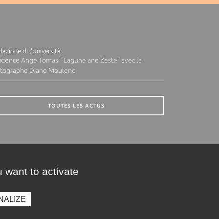
azione di l'Università
idence Ange Tomasi "Lagune and Zeste" avec la
tographe Diane Moulenc
TOUTES LES ACTUS
 want to activate
NALIZE
presse
Photothèque
Recrutement
Marchés publics