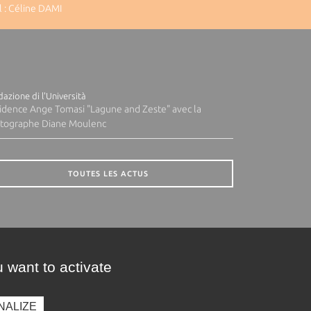
 : Céline DAMI
azione di l'Università
idence Ange Tomasi "Lagune and Zeste" avec la
tographe Diane Moulenc
TOUTES LES ACTUS
 want to activate
NALIZE