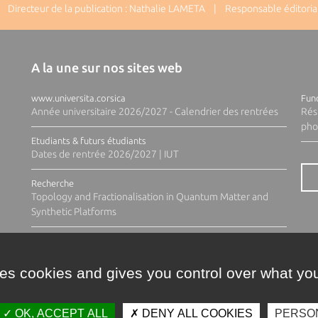
Directeur de la publication : Nathalie LAMETA | Responsable éditorial
A la une sur nos sites web
www.universita.corsica
Fund
Année universitaire 2026/2027 - Calendrier des rentrées
Rés
pho
Etudiants & futurs étudiants
Dates de rentrée 2026/2027 | IUT
Recherche
Topology and Fractionalisation in Quantum Matter and
Synthetic Platforms
ses cookies and gives you control over what you
OK, ACCEPT ALL
DENY ALL COOKIES
PERSO