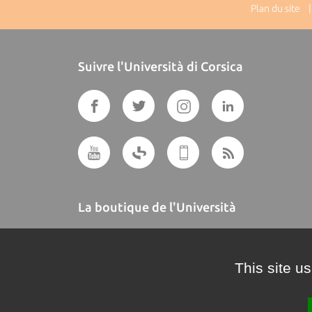
Plan du site
| 
Suivre l'Università di Corsica
La boutique de l'Università
A BUTTEGUCCIA
This site u