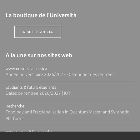
La boutique de l'Università
A BUTTEGUCCIA
A la une sur nos sites web
www.universita.corsica
Année universitaire 2026/2027 - Calendrier des rentrées
Etudiants & futurs étudiants
Dates de rentrée 2026/2027 | IUT
Recherche
Topology and Fractionalisation in Quantum Matter and Synthetic
Platforms
Fundazione di l'Università
Résidence Ange Tomasi "Lagune and Zeste" avec la photographe