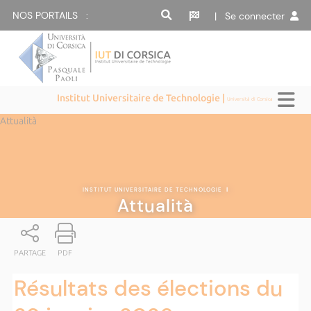
NOS PORTAILS :
| Se connecter
Institut Universitaire de Technologie |
Università di Corsica
Attualità
INSTITUT UNIVERSITAIRE DE TECHNOLOGIE
|
Attualità
PARTAGE
PDF
Résultats des élections du