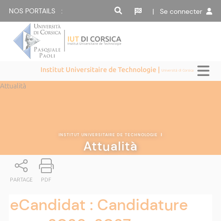
NOS PORTAILS :
| Se connecter
Institut Universitaire de Technologie |
Università di Corsica
Attualità
INSTITUT UNIVERSITAIRE DE TECHNOLOGIE
|
Attualità
PARTAGE
PDF
eCandidat : Candidature