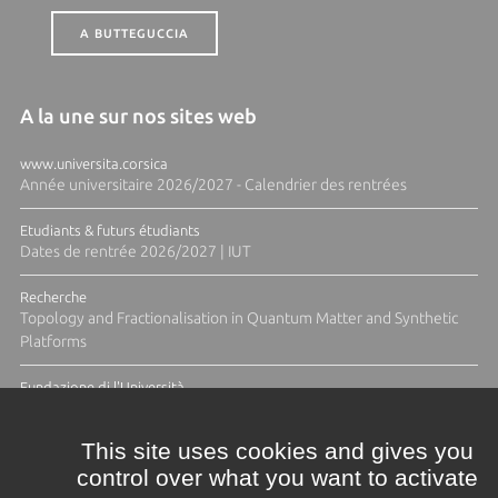
A BUTTEGUCCIA
A la une sur nos sites web
www.universita.corsica
Année universitaire 2026/2027 - Calendrier des rentrées
Etudiants & futurs étudiants
Dates de rentrée 2026/2027 | IUT
Recherche
Topology and Fractionalisation in Quantum Matter and Synthetic
Platforms
Fundazione di l'Università
Résidence Ange Tomasi "Lagune and Zeste" avec la photographe
Diane Moulenc
This site uses cookies and gives you
control over what you want to activate