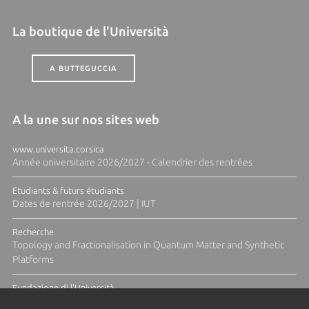
La boutique de l'Università
A BUTTEGUCCIA
A la une sur nos sites web
www.universita.corsica
Année universitaire 2026/2027 - Calendrier des rentrées
Etudiants & futurs étudiants
Dates de rentrée 2026/2027 | IUT
Recherche
Topology and Fractionalisation in Quantum Matter and Synthetic
Platforms
Fundazione di l'Università
Résidence Ange Tomasi "Lagune and Zeste" avec la photographe