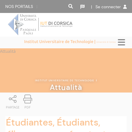
NOS PORTAILS :
| Se connecter
Institut Universitaire de Technologie |
Università di Corsica
Attualità
INSTITUT UNIVERSITAIRE DE TECHNOLOGIE
|
Attualità
PARTAGE
PDF
Étudiantes, Étudiants,