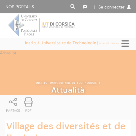
NOS PORTAILS :
| Se connecter
Institut Universitaire de Technologie |
Università di Corsica
Attualità
INSTITUT UNIVERSITAIRE DE TECHNOLOGIE
|
Attualità
PARTAGE
PDF
Village des diversités et de