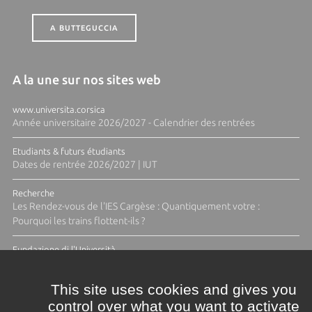
A BUTTEGUCCIA
A la une sur nos sites web
www.universita.corsica
Année universitaire 2026/2027 - Calendrier des rentrées
Etudiants & futurs étudiants
Dates de rentrée 2026/2027 | IUT
Recherche
Les Rendez-vous de l'IES Cargèse : Quantiquement votre :
Pourquoi les trains flottent-ils ?
Fundazione di l'Università
Résidence Ange Tomasi "Lagune and Zeste" avec la photographe
Diane Moulenc
This site uses cookies and gives you
control over what you want to activate