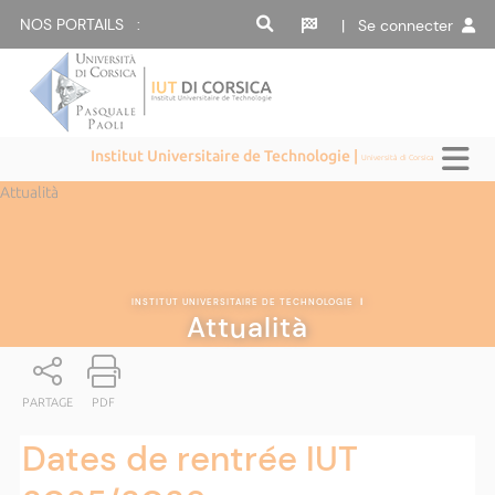
NOS PORTAILS :
| Se connecter
Institut Universitaire de Technologie |
Università di Corsica
Attualità
INSTITUT UNIVERSITAIRE DE TECHNOLOGIE
|
Attualità
PARTAGE
PDF
Dates de rentrée IUT