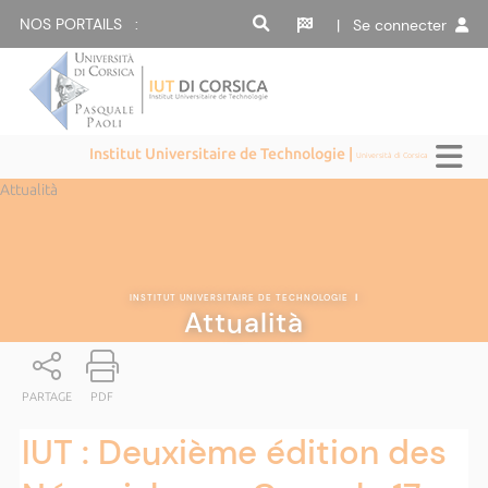
NOS PORTAILS :
| Se connecter
Institut Universitaire de Technologie |
Università di Corsica
Attualità
INSTITUT UNIVERSITAIRE DE TECHNOLOGIE
|
Attualità
PARTAGE
PDF
IUT : Deuxième édition des