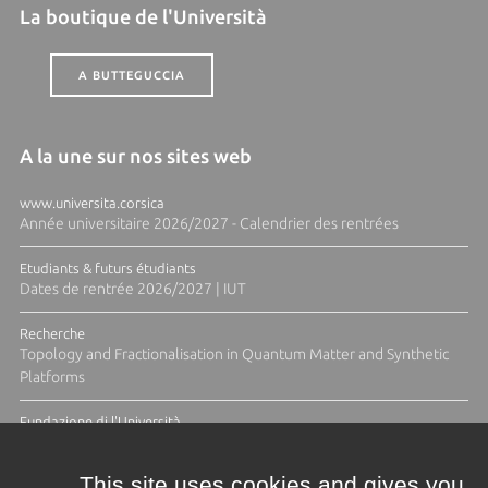
La boutique de l'Università
A BUTTEGUCCIA
A la une sur nos sites web
www.universita.corsica
Année universitaire 2026/2027 - Calendrier des rentrées
Etudiants & futurs étudiants
Dates de rentrée 2026/2027 | IUT
Recherche
Topology and Fractionalisation in Quantum Matter and Synthetic
Platforms
Fundazione di l'Università
Résidence Ange Tomasi "Lagune and Zeste" avec la photographe
Diane Moulenc
This site uses cookies and gives you