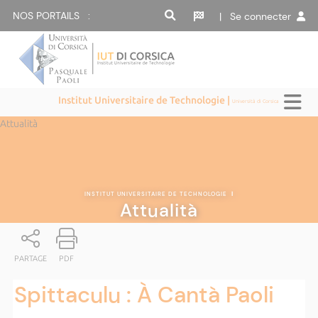
NOS PORTAILS :
| Se connecter
Institut Universitaire de Technologie |
Università di Corsica
Attualità
INSTITUT UNIVERSITAIRE DE TECHNOLOGIE
|
Attualità
PARTAGE
PDF
Spittaculu : À Cantà Paoli