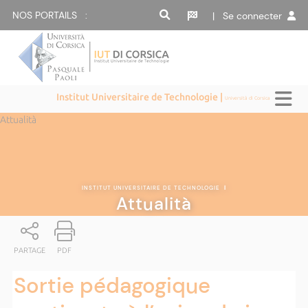
NOS PORTAILS :
| Se connecter
Institut Universitaire de Technologie |
Università di Corsica
Attualità
INSTITUT UNIVERSITAIRE DE TECHNOLOGIE
|
Attualità
PARTAGE
PDF
Sortie pédagogique