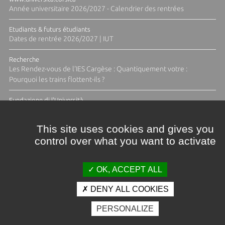
Année universitaire 2026/2027 - Calendrier des rentrées
Etudiants & futurs étudiants
Dates de rentrée 2026/2027 | IUT
Recherche
Les Rendez-vous de l'IES Cargèse : Quantiquement votre :
Pourquoi les trains flottent-ils ?
Fundazione di l'Università
Résidence Ange Tomasi "Lagune and Zeste" avec la photographe
Diane Moulenc
This site uses cookies and gives you
control over what you want to activate
TOUTES LES ACTUS
OK, ACCEPT ALL
DENY ALL COOKIES
Crédits et mentions légales
PERSONALIZE
Contacts
Plan d'accès
Espace presse
Photothèque
Recrutement
Marchés publics