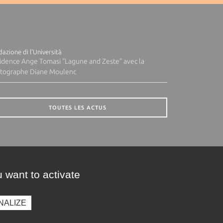
azione di l'Università
idence Ange Tomasi "Lagune and Zeste" avec la
tographe Diane Moulenc
TOUTES LES ACTUS
 want to activate
NALIZE
presse
Photothèque
Recrutement
Marchés publics