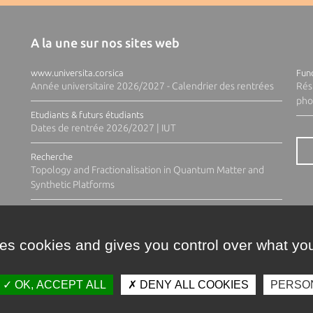
A la une sur nos sites web
www.universita.corsica
Fund
Année universitaire 2026/2027 - Calendrier des rentrées
Rés
pho
Etudiants & futurs étudiants
Dates de rentrée 2026/2027 | IUT
Recherche
Topology and Fractionalisation in Quantum Matter and
Synthetic Platforms
ses cookies and gives you control over what you
OK, ACCEPT ALL
DENY ALL COOKIES
PERSO
Contacts
Plan d'accès
Espace 