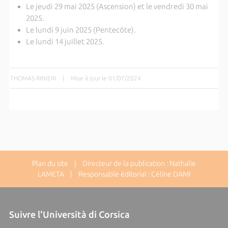
Le jeudi 29 mai 2025 (Ascension) et le vendredi 30 mai
2025.
Le lundi 9 juin 2025 (Pentecôte).
Le lundi 14 juillet 2025.
THOMAS RINIERI
|
Mise à jour le 01/07/2024
Plan du site
| Directeur de la publication : Nathalie
LAMETA | Responsable éditorial : Céline DAMI
Suivre l'Università di Corsica