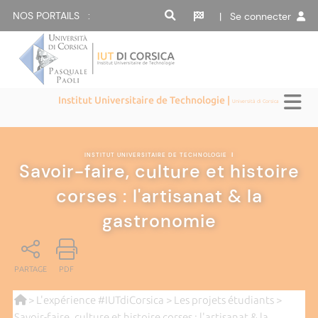
NOS PORTAILS :
| Se connecter
Institut Universitaire de Technologie |
Università di Corsica
INSTITUT UNIVERSITAIRE DE TECHNOLOGIE
|
Savoir-faire, culture et histoire
corses : l'artisanat & la
gastronomie
PARTAGE
PDF
>
L'expérience #IUTdiCorsica
>
Les projets étudiants
>
Savoir-faire, culture et histoire corses : l'artisanat & la