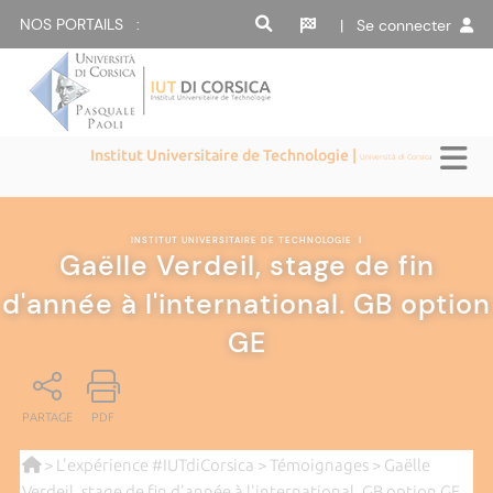
NOS PORTAILS :
| Se connecter
Institut Universitaire de Technologie |
Università di Corsica
INSTITUT UNIVERSITAIRE DE TECHNOLOGIE
|
Gaëlle Verdeil, stage de fin
d'année à l'international. GB option
GE
PARTAGE
PDF
>
L'expérience #IUTdiCorsica
>
Témoignages
> Gaëlle
Verdeil, stage de fin d'année à l'international. GB option GE