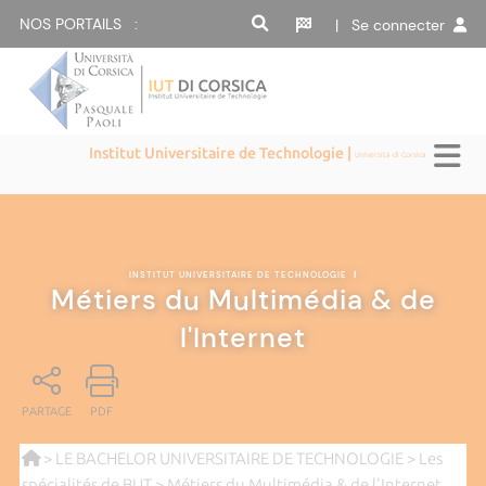
NOS PORTAILS :
| Se connecter
Institut Universitaire de Technologie |
Università di Corsica
INSTITUT UNIVERSITAIRE DE TECHNOLOGIE
|
Métiers du Multimédia & de
l'Internet
PARTAGE
PDF
>
LE BACHELOR UNIVERSITAIRE DE TECHNOLOGIE
>
Les
spécialités de BUT
> Métiers du Multimédia & de l'Internet